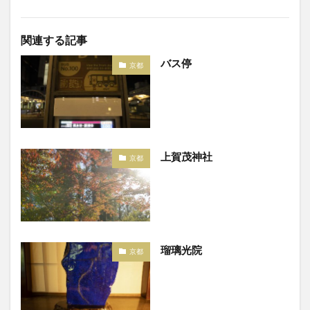
関連する記事
バス停
京都
上賀茂神社
京都
瑠璃光院
京都