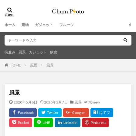
ホーム
建物
ガジェット
フルーツ
街並み
風景
ガジェット
飲食
HOME
風景
風景
風景
2020年5月6日
2020年5月7日
風景
78view