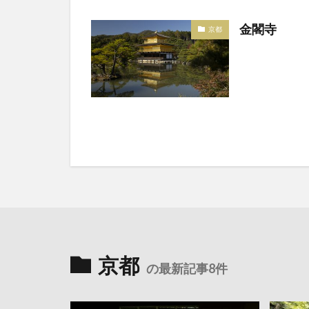
金閣寺
京都
京都
の最新記事8件