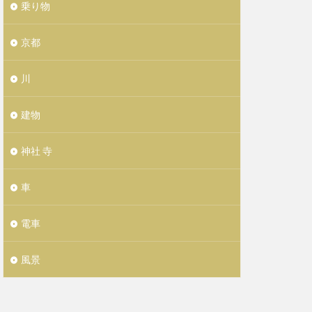
乗り物
京都
川
建物
神社 寺
車
電車
風景