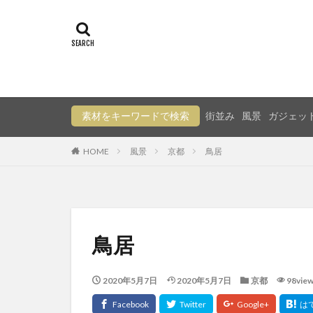
素材をキーワードで検索
街並み
風景
ガジェッ
HOME
風景
京都
鳥居
鳥居
2020年5月7日
2020年5月7日
京都
98vie