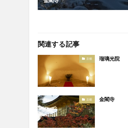
金閣寺
関連する記事
瑠璃光院
京都
金閣寺
京都