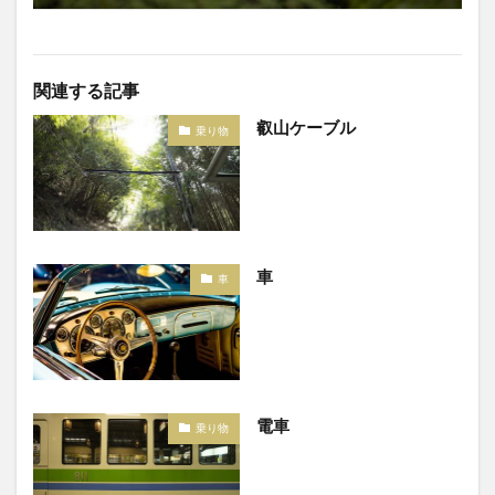
関連する記事
叡山ケーブル
乗り物
車
車
電車
乗り物