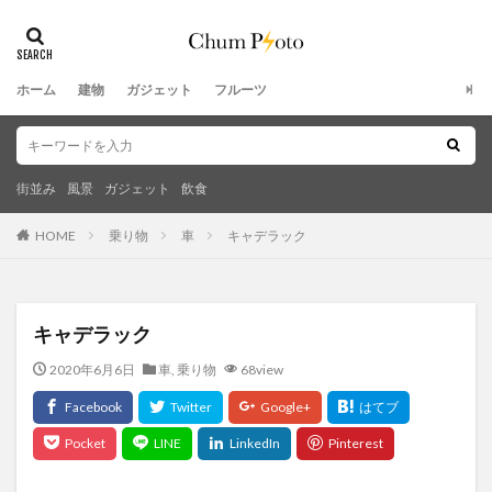
ホーム
建物
ガジェット
フルーツ
街並み
風景
ガジェット
飲食
HOME
乗り物
車
キャデラック
キャデラック
2020年6月6日
車
,
乗り物
68view