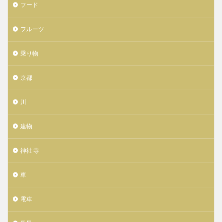
フード
フルーツ
乗り物
京都
川
建物
神社 寺
車
電車