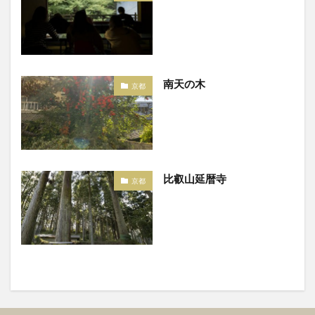
南天の木
京都
比叡山延暦寺
京都