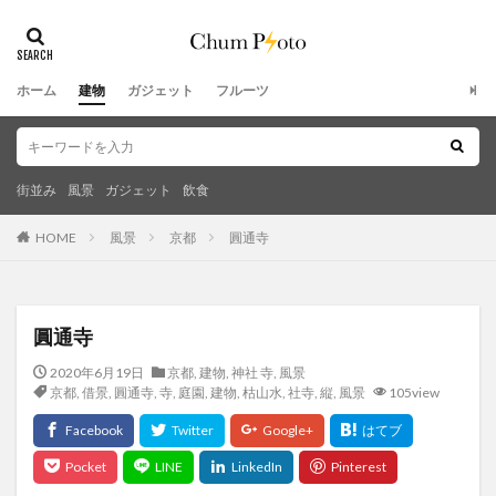
ホーム
建物
ガジェット
フルーツ
街並み
風景
ガジェット
飲食
HOME
風景
京都
圓通寺
圓通寺
2020年6月19日
京都
,
建物
,
神社 寺
,
風景
京都
,
借景
,
圓通寺
,
寺
,
庭園
,
建物
,
枯山水
,
社寺
,
縦
,
風景
105view