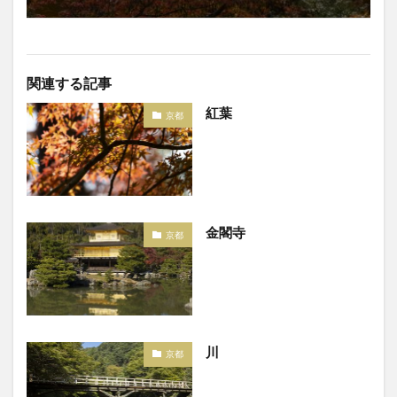
関連する記事
紅葉
京都
金閣寺
京都
川
京都