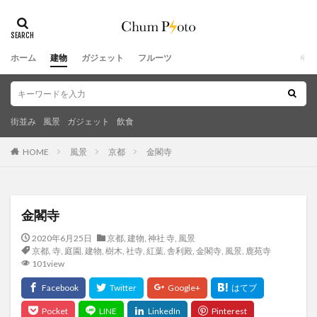
ホーム
建物
ガジェット
フルーツ
街並み
風景
ガジェット
飲食
HOME
風景
京都
金閣寺
金閣寺
2020年6月25日
京都
,
建物
,
神社 寺
,
風景
京都
,
寺
,
庭園
,
建物
,
樹木
,
社寺
,
紅葉
,
舎利殿
,
金閣寺
,
風景
,
鹿苑寺
101view