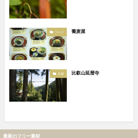
蕎麦屋
フード
比叡山延暦寺
京都
最新のフリー素材