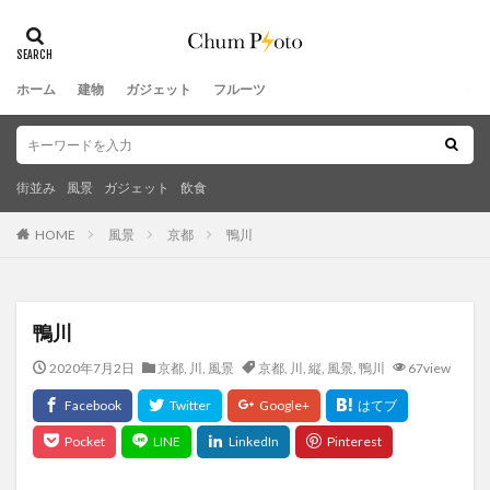
ホーム
建物
ガジェット
フルーツ
街並み
風景
ガジェット
飲食
HOME
風景
京都
鴨川
鴨川
2020年7月2日
京都
,
川
,
風景
京都
,
川
,
縦
,
風景
,
鴨川
67view