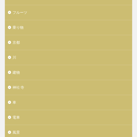
フルーツ
乗り物
京都
川
建物
神社 寺
車
電車
風景