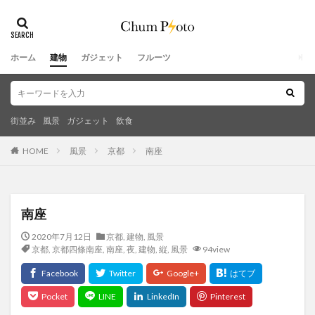
ホーム
建物
ガジェット
フルーツ
街並み
風景
ガジェット
飲食
HOME
風景
京都
南座
南座
2020年7月12日
京都
,
建物
,
風景
京都
,
京都四條南座
,
南座
,
夜
,
建物
,
縦
,
風景
94view