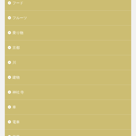
フード
フルーツ
乗り物
京都
川
建物
神社 寺
車
電車