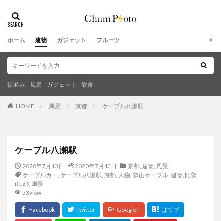
ホーム
建物
ガジェット
フルーツ
街並み
風景
ガジェット
飲食
HOME
風景
京都
ケーブル八瀬駅
ケーブル八瀬駅
2020年7月13日
2020年7月13日
京都
,
建物
,
風景
ケーブルカー
,
ケーブル八瀬駅
,
京都
,
人物
,
叡山ケーブル
,
建物
,
比叡
山
,
縦
,
風景
53view