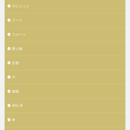
ガジェット
フード
フルーツ
乗り物
京都
川
建物
神社 寺
車