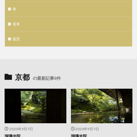
車
電車
風景
京都
の最新記事8件
2020年9月7日
2020年9月7日
瑠璃光院
瑠璃光院