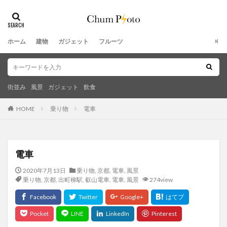
ホーム
建物
ガジェット
フルーツ
街並み
風景
ガジェット
飲食
HOME
乗り物
電車
電車
2020年7月13日
乗り物
,
京都
,
電車
,
風景
乗り物
,
京都
,
出町柳駅
,
叡山電車
,
電車
,
風景
274view