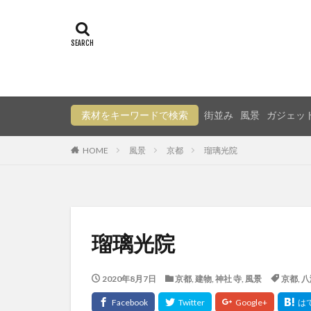
素材をキーワードで検索
街並み
風景
ガジェッ
HOME
風景
京都
瑠璃光院
瑠璃光院
2020年8月7日
京都
,
建物
,
神社 寺
,
風景
京都
,
八