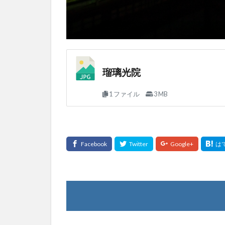
瑠璃光院
1 ファイル
3 MB