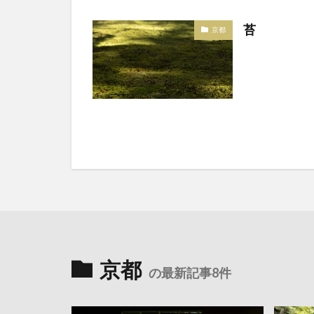
苔
京都
京都
の最新記事8件