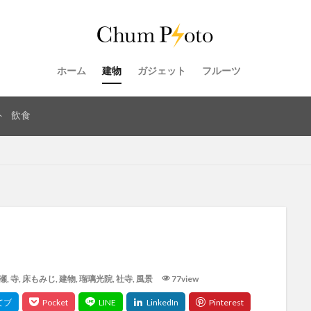
ホーム
建物
ガジェット
フルーツ
ト
飲食
瀬
,
寺
,
床もみじ
,
建物
,
瑠璃光院
,
社寺
,
風景
77view