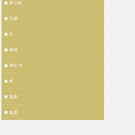
乗り物
京都
川
建物
神社 寺
車
電車
風景