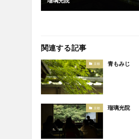
瑠璃光院
関連する記事
青もみじ
京都
瑠璃光院
京都