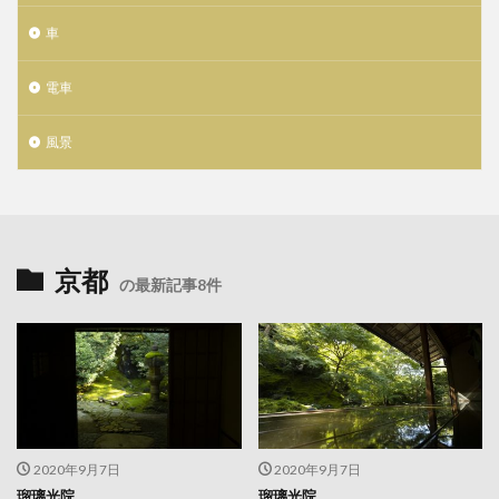
車
電車
風景
京都
の最新記事8件
2020年9月7日
2020年9月7日
瑠璃光院
瑠璃光院