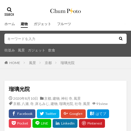
ホーム
建物
ガジェット
フルーツ
街並み
風景
ガジェット
飲食
HOME
風景
京都
瑠璃光院
瑠璃光院
2020年8月10日
京都
,
建物
,
神社 寺
,
風景
京都
,
八瀬
,
寺
,
床もみじ
,
建物
,
瑠璃光院
,
社寺
,
風景
91view