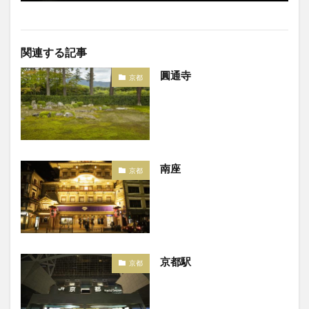
関連する記事
圓通寺
京都
南座
京都
京都駅
京都