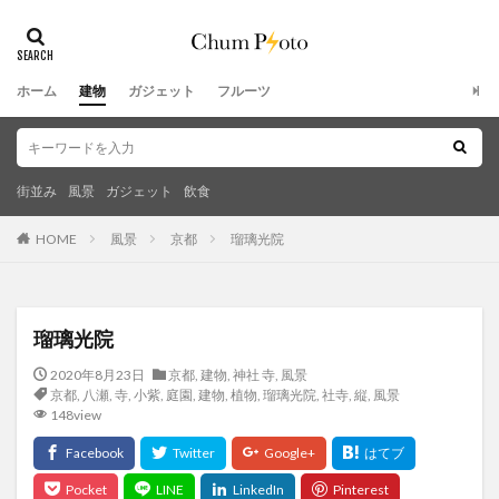
ホーム
建物
ガジェット
フルーツ
街並み
風景
ガジェット
飲食
HOME
風景
京都
瑠璃光院
瑠璃光院
2020年8月23日
京都
,
建物
,
神社 寺
,
風景
京都
,
八瀬
,
寺
,
小紫
,
庭園
,
建物
,
植物
,
瑠璃光院
,
社寺
,
縦
,
風景
148view