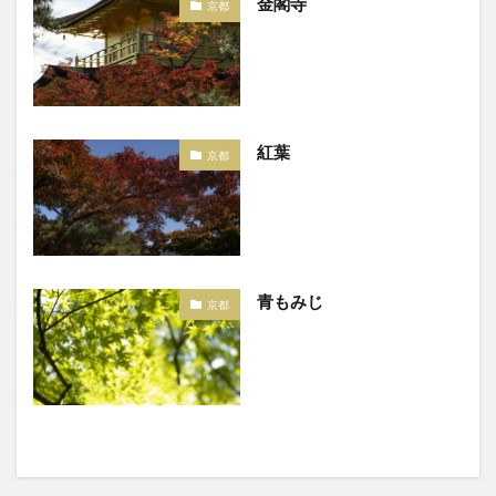
金閣寺
京都
紅葉
京都
青もみじ
京都