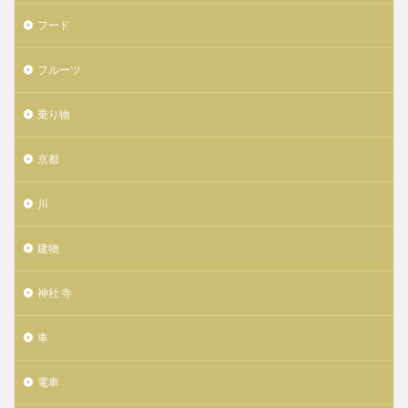
フード
フルーツ
乗り物
京都
川
建物
神社 寺
車
電車