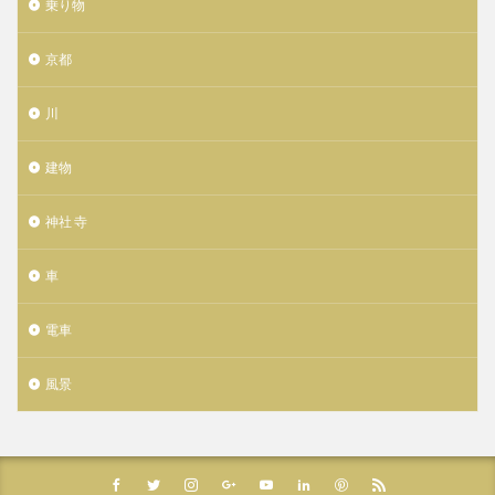
乗り物
京都
川
建物
神社 寺
車
電車
風景