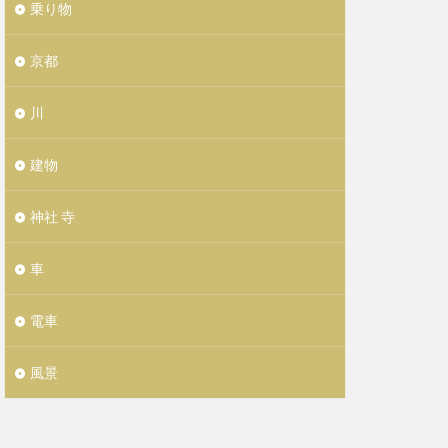
乗り物
京都
川
建物
神社 寺
車
電車
風景