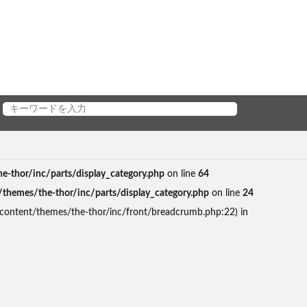
thor/inc/parts/display_category.php
on line
64
emes/the-thor/inc/parts/display_category.php
on line
24
content/themes/the-thor/inc/front/breadcrumb.php:22) in