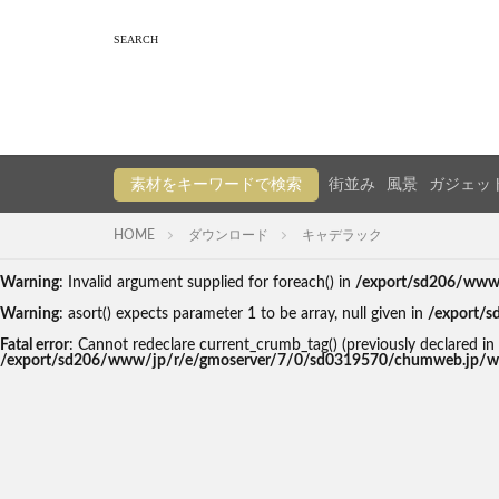
素材をキーワードで検索
街並み
風景
ガジェッ
HOME
ダウンロード
キャデラック
Warning
: Invalid argument supplied for foreach() in
/export/sd206/www/
Warning
: asort() expects parameter 1 to be array, null given in
/export/s
Fatal error
: Cannot redeclare current_crumb_tag() (previously declare
/export/sd206/www/jp/r/e/gmoserver/7/0/sd0319570/chumweb.jp/wp