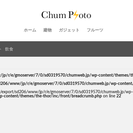
ホーム
建物
ガジェット
フルーツ
ト
飲食
jp/r/e/gmoserver/7/0/sd0319570/chumweb.jp/wp-content/themes/the-
d206/www/jp/r/e/gmoserver/7/0/sd0319570/chumweb.jp/wp-content/th
d in /export/sd206/www/jp/r/e/gmoserver/7/0/sd0319570/chumweb.jp/wp-
-content/themes/the-thor/inc/front/breadcrumb.php
on line
22