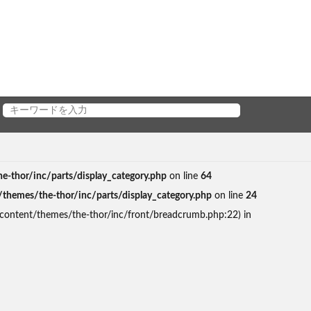
thor/inc/parts/display_category.php
on line
64
emes/the-thor/inc/parts/display_category.php
on line
24
content/themes/the-thor/inc/front/breadcrumb.php:22) in