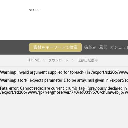
素材をキーワードで検索
街並み
風景
ガジェッ
HOME
ダウンロード
比叡山延暦寺
Warning
: Invalid argument supplied for foreach() in
/export/sd206/www/
Warning
: asort() expects parameter 1 to be array, null given in
/export/s
Fatal error
: Cannot redeclare current_crumb_tag() (previously declare
/export/sd206/www/jp/r/e/gmoserver/7/0/sd0319570/chumweb.jp/wp