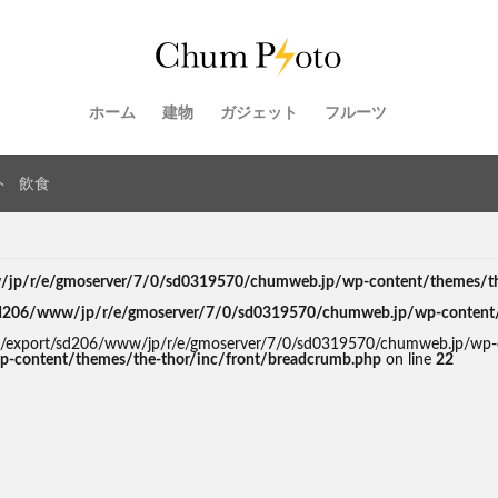
ホーム
建物
ガジェット
フルーツ
ト
飲食
jp/r/e/gmoserver/7/0/sd0319570/chumweb.jp/wp-content/themes/the-
d206/www/jp/r/e/gmoserver/7/0/sd0319570/chumweb.jp/wp-content/th
d in /export/sd206/www/jp/r/e/gmoserver/7/0/sd0319570/chumweb.jp/wp-
-content/themes/the-thor/inc/front/breadcrumb.php
on line
22