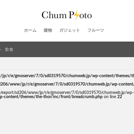
ホーム
建物
ガジェット
フルーツ
ト
飲食
jp/r/e/gmoserver/7/0/sd0319570/chumweb.jp/wp-content/themes/the-
d206/www/jp/r/e/gmoserver/7/0/sd0319570/chumweb.jp/wp-content/th
d in /export/sd206/www/jp/r/e/gmoserver/7/0/sd0319570/chumweb.jp/wp-
-content/themes/the-thor/inc/front/breadcrumb.php
on line
22