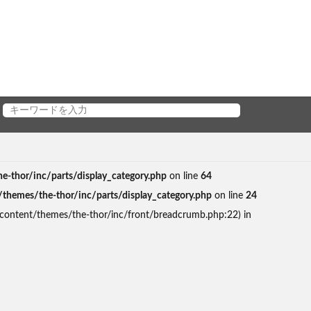
thor/inc/parts/display_category.php
on line
64
emes/the-thor/inc/parts/display_category.php
on line
24
content/themes/the-thor/inc/front/breadcrumb.php:22) in