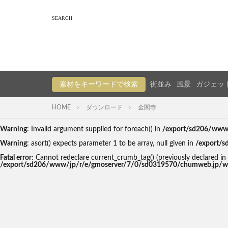
素材をキーワードで検索
街並み
風景
ガジェッ
HOME
ダウンロード
金閣寺
Warning
: Invalid argument supplied for foreach() in
/export/sd206/www/
Warning
: asort() expects parameter 1 to be array, null given in
/export/s
Fatal error
: Cannot redeclare current_crumb_tag() (previously declare
/export/sd206/www/jp/r/e/gmoserver/7/0/sd0319570/chumweb.jp/wp