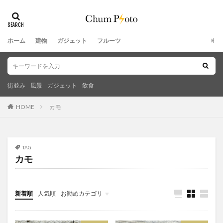
ホーム
建物
ガジェット
フルーツ
街並み
風景
ガジェット
飲食
HOME
カモ
TAG
カモ
新着順
人気順
お勧めカテゴリ
未分類