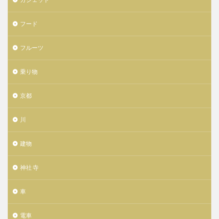
フード
フルーツ
乗り物
京都
川
建物
神社 寺
車
電車