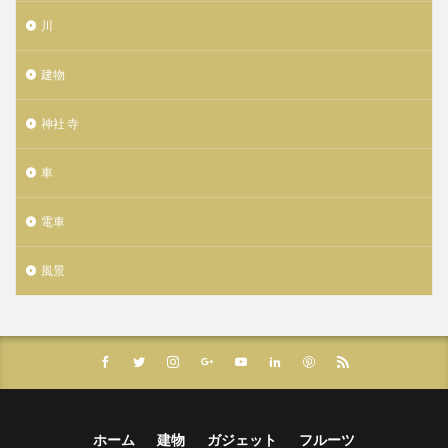
川
建物
神社 寺
車
電車
風景
ホーム
建物
ガジェット
フルーツ