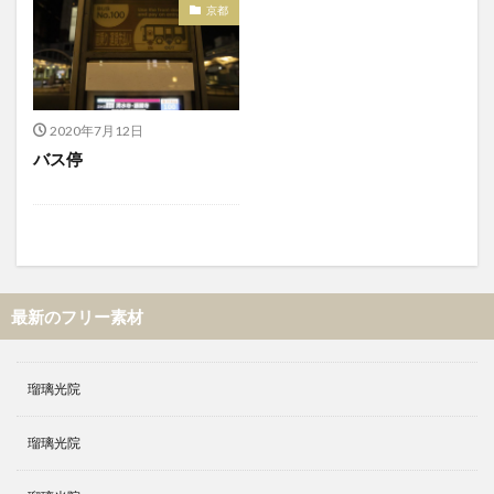
京都
2020年7月12日
バス停
最新のフリー素材
瑠璃光院
瑠璃光院