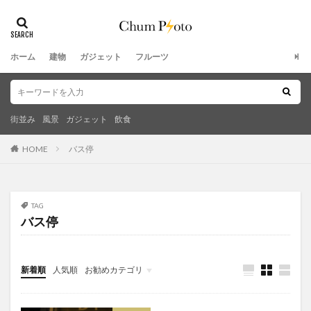
ホーム
建物
ガジェット
フルーツ
街並み
風景
ガジェット
飲食
HOME
バス停
TAG
バス停
新着順
人気順
お勧めカテゴリ
未分類