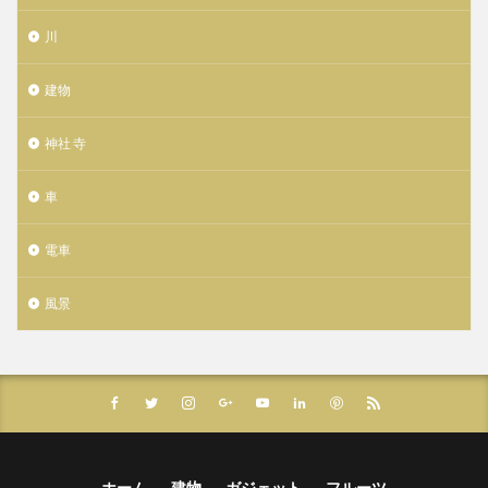
川
建物
神社 寺
車
電車
風景
ホーム
建物
ガジェット
フルーツ