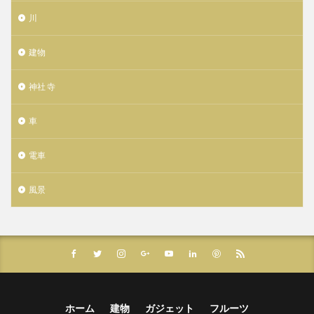
川
建物
神社 寺
車
電車
風景
ホーム
建物
ガジェット
フルーツ