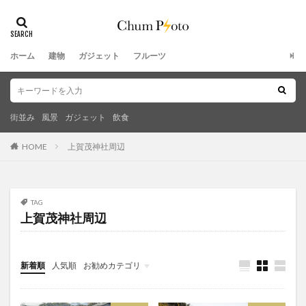
ホーム
建物
ガジェット
フルーツ
街並み
風景
ガジェット
飲食
HOME
上賀茂神社周辺
TAG
上賀茂神社周辺
新着順
人気順
お勧めカテゴリ
未分類