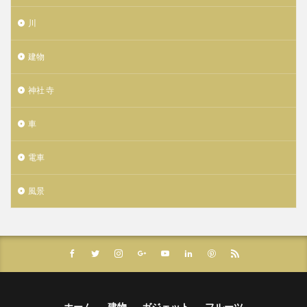
川
建物
神社 寺
車
電車
風景
ホーム
建物
ガジェット
フルーツ