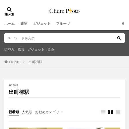
ホーム
建物
ガジェット
フルーツ
街並み
風景
ガジェット
飲食
HOME
出町柳駅
TAG
出町柳駅
新着順
人気順
お勧めカテゴリ
未分類