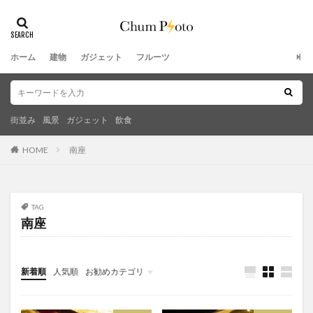
ホーム
建物
ガジェット
フルーツ
街並み
風景
ガジェット
飲食
HOME
南座
TAG
南座
新着順
人気順
お勧めカテゴリ
未分類