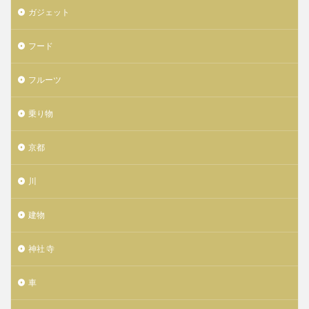
ガジェット
フード
フルーツ
乗り物
京都
川
建物
神社 寺
車