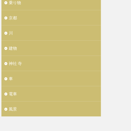
乗り物
京都
川
建物
神社 寺
車
電車
風景