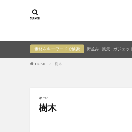
素材をキーワードで検索
街並み
風景
ガジェッ
HOME
樹木
TAG
樹木