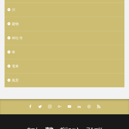
川
建物
神社 寺
車
電車
風景
ホーム
建物
ガジェット
フルーツ