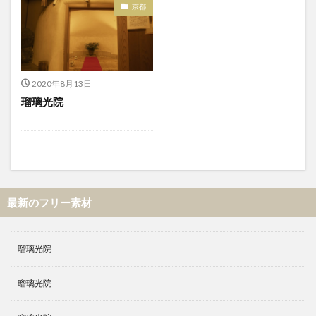
京都
2020年8月13日
瑠璃光院
最新のフリー素材
瑠璃光院
瑠璃光院