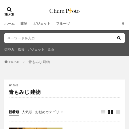
ホーム
建物
ガジェット
フルーツ
街並み
風景
ガジェット
飲食
HOME
青もみじ 建物
TAG
青もみじ 建物
新着順
人気順
お勧めカテゴリ
未分類