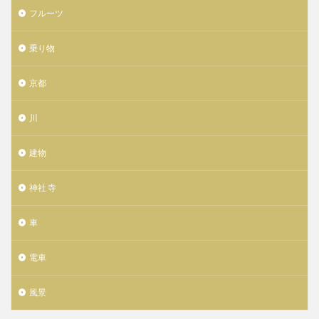
フルーツ
乗り物
京都
川
建物
神社 寺
車
電車
風景